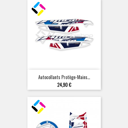
Autocollants Protège-Mains...
Prix
24,90 €