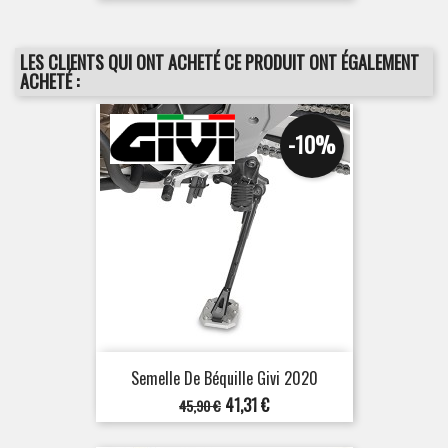
LES CLIENTS QUI ONT ACHETÉ CE PRODUIT ONT ÉGALEMENT
ACHETÉ :
-10%
Semelle De Béquille Givi 2020
Prix
Prix
41,31 €
45,90 €
de
base