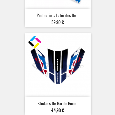
Protections Latérales De...
Prix
59,90 €
Stickers De Garde-Boue...
Prix
44,90 €