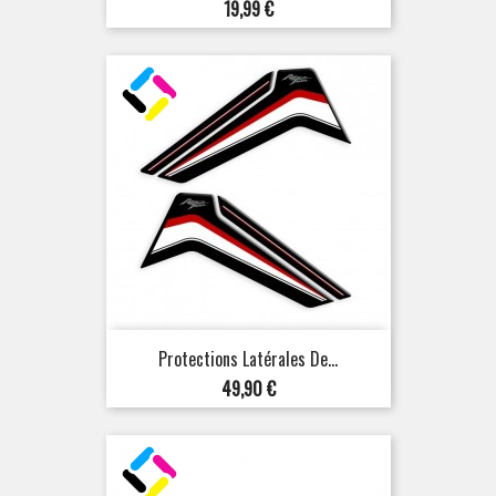
Prix
19,99 €
Protections Latérales De...
Prix
49,90 €