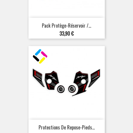
Pack Protège-Réservoir /...
Prix
33,90 €
Protections De Repose-Pieds...