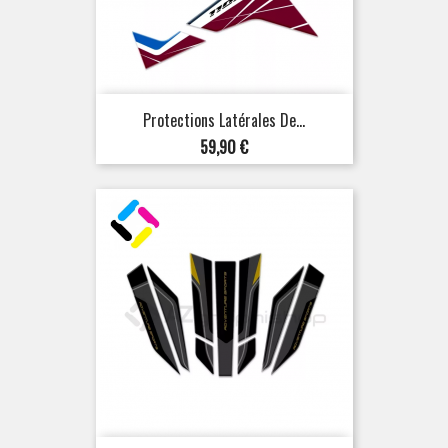
Protections Latérales De...
Prix
59,90 €