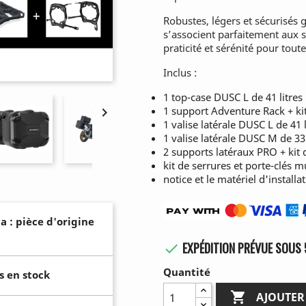
Robustes, légers et sécurisés 
s’associent parfaitement aux s
praticité et sérénité pour tout
Inclus :
1 top-case DUSC L de 41 litres
1 support Adventure Rack + ki

1 valise latérale DUSC L de 41 l
1 valise latérale DUSC M de 33 
2 supports latéraux PRO + kit 
kit de serrures et porte-clés m
notice et le matériel d'installa
a : pièce d'origine
EXPÉDITION PRÉVUE SOUS 

Quantité
s en stock

AJOUTER