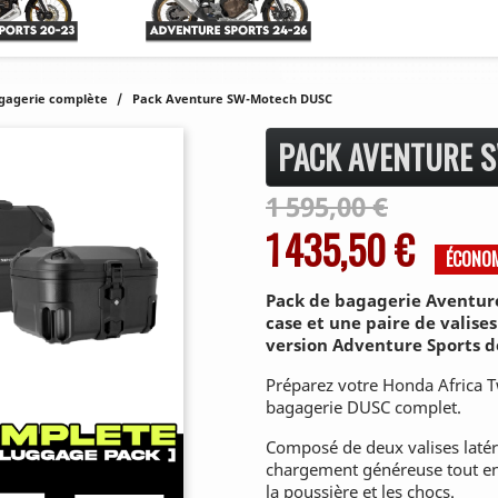
gagerie complète
Pack Aventure SW-Motech DUSC
PACK AVENTURE 
1 595,00 €
1 435,50 €
ÉCONO
Pack de bagagerie Aventure
case et une paire de valise
version Adventure Sports de
Préparez votre Honda Africa T
bagagerie DUSC complet.
Composé de deux valises latéra
chargement généreuse tout en 
la poussière et les chocs.