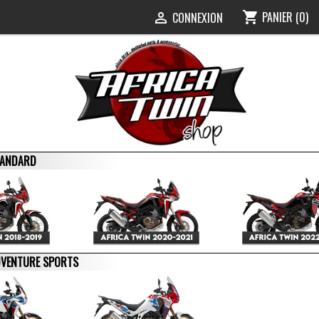
PANIER
(0)
shopping_cart
0
CONNEXION

STANDARD
ADVENTURE SPORTS