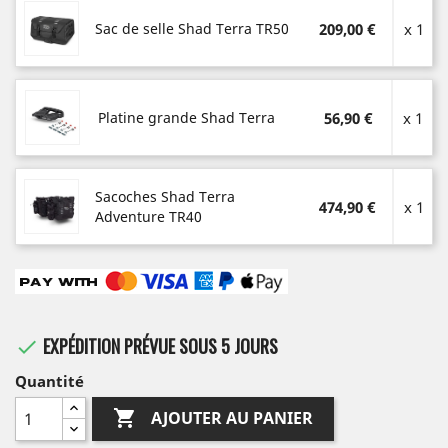
Sac de selle Shad Terra TR50
209,00 €
x 1
Platine grande Shad Terra
56,90 €
x 1
Sacoches Shad Terra
474,90 €
x 1
Adventure TR40
EXPÉDITION PRÉVUE SOUS 5 JOURS

Quantité

AJOUTER AU PANIER