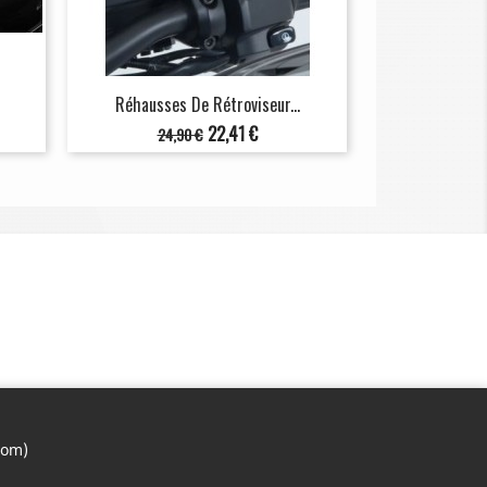
Réhausses De Rétroviseur...
Prix
Prix
22,41 €
24,90 €
de
base
com)