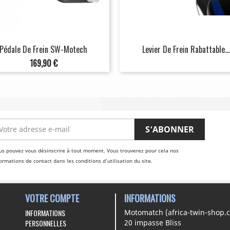
Pédale De Frein SW-Motech
Levier De Frein Rabattable...
Prix
169,90 €
us pouvez vous désinscrire à tout moment. Vous trouverez pour cela nos
ormations de contact dans les conditions d'utilisation du site.
VOTRE COMPTE
INFORMATIONS
INFORMATIONS
Motomatch (africa-twin-shop.
PERSONNELLES
20 impasse Bliss