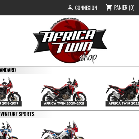
PANIER
(0)
shopping_cart
0
CONNEXION

STANDARD
ADVENTURE SPORTS