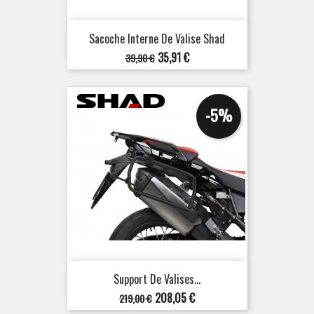
Sacoche Interne De Valise Shad
Prix
Prix
35,91 €
39,90 €
de
base
-5%
Support De Valises...
Prix
Prix
208,05 €
219,00 €
de