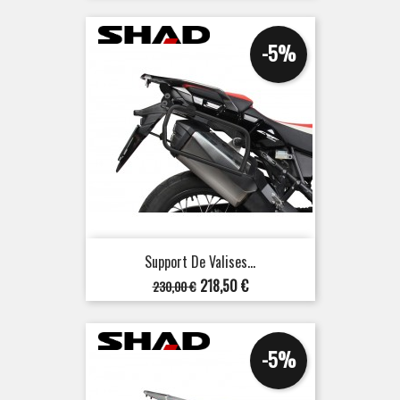
base
-5%
Support De Valises...
Prix
Prix
218,50 €
230,00 €
de
base
-5%