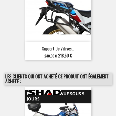
Support De Valises...
Prix
Prix
218,50 €
230,00 €
de
base
LES CLIENTS QUI ONT ACHETÉ CE PRODUIT ONT ÉGALEMENT
ACHETÉ :
EXPÉDITION PRÉVUE SOUS 5
JOURS