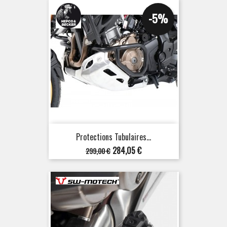
-5%
Protections Tubulaires...
Prix
Prix
284,05 €
299,00 €
de
base