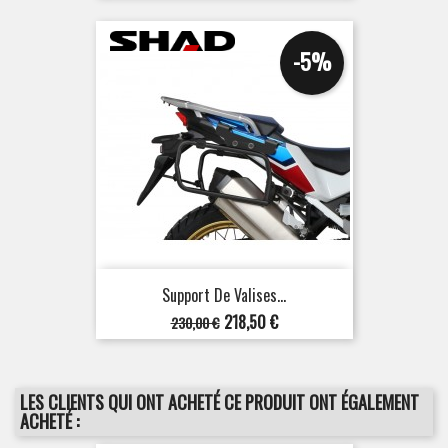
base
-5%
Support De Valises...
Prix
Prix
218,50 €
230,00 €
de
base
LES CLIENTS QUI ONT ACHETÉ CE PRODUIT ONT ÉGALEMENT
ACHETÉ :