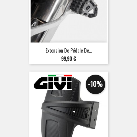
Extension De Pédale De...
Prix
99,90 €
-10%