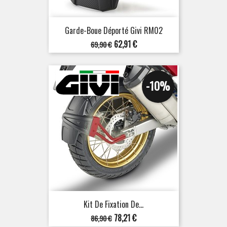
Garde-Boue Déporté Givi RM02
Prix
Prix
62,91 €
69,90 €
de
base
-10%
Kit De Fixation De...
Prix
Prix
78,21 €
86,90 €