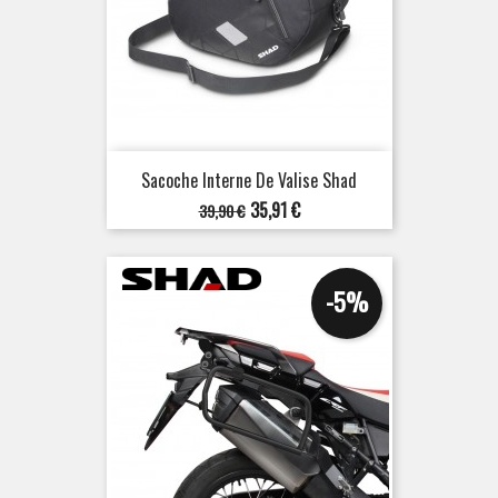
Sacoche Interne De Valise Shad
Prix
Prix
35,91 €
39,90 €
de
base
-5%