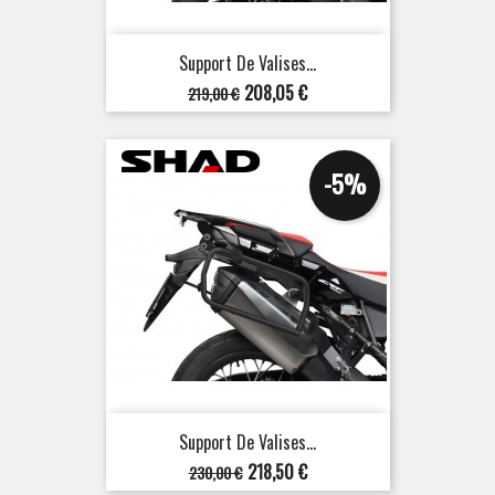
Support De Valises...
Prix
Prix
208,05 €
219,00 €
de
base
-5%
Support De Valises...
Prix
Prix
218,50 €
230,00 €
de