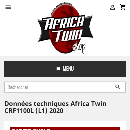
shopping_cart


MENU

Données techniques Africa Twin
CRF1100L (L1) 2020