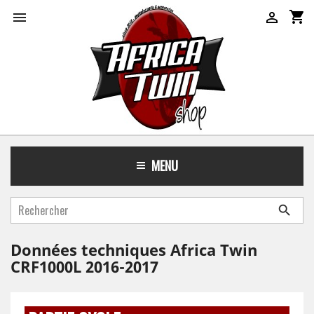
shopping_cart


MENU

Données techniques Africa Twin
CRF1000L 2016-2017