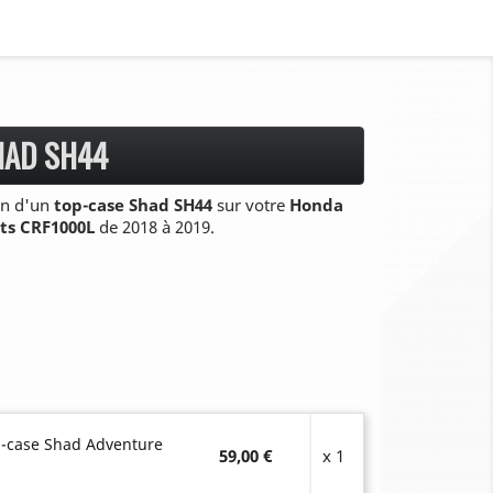
HAD SH44
ion d'un
top-case Shad SH44
sur votre
Honda
rts CRF1000L
de 2018 à 2019.
p-case Shad Adventure
59,00 €
x 1