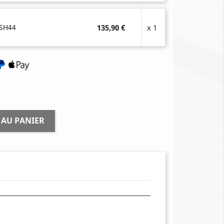
 SH44
135,90 €
x 1
 AU PANIER