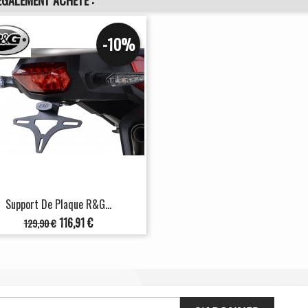
ÉGALEMENT ACHETÉ :
-10%
Support De Plaque R&G...
Prix
Prix
116,91 €
129,90 €
de
base