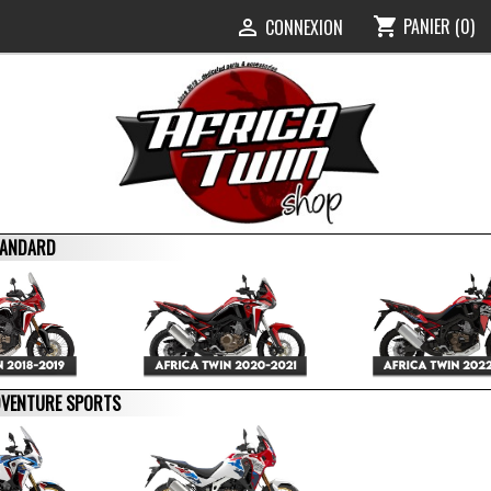
PANIER
(0)
shopping_cart
0
CONNEXION

STANDARD
ADVENTURE SPORTS