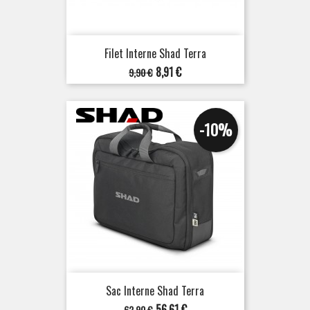
Filet Interne Shad Terra
Prix
Prix
8,91 €
9,90 €
de
base
-10%
Sac Interne Shad Terra
Prix
Prix
56,61 €
62,90 €