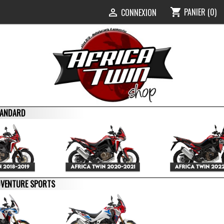
PANIER
(0)
shopping_cart
0
CONNEXION

STANDARD
ADVENTURE SPORTS