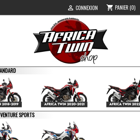
PANIER
(0)
shopping_cart
0
CONNEXION

STANDARD
ADVENTURE SPORTS