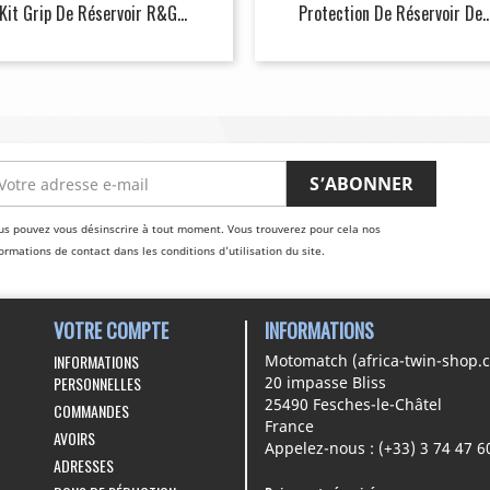
Kit Grip De Réservoir R&G...
Protection De Réservoir De..
us pouvez vous désinscrire à tout moment. Vous trouverez pour cela nos
ormations de contact dans les conditions d'utilisation du site.
VOTRE COMPTE
INFORMATIONS
INFORMATIONS
Motomatch (africa-twin-shop.
PERSONNELLES
20 impasse Bliss
25490 Fesches-le-Châtel
COMMANDES
France
AVOIRS
Appelez-nous :
(+33) 3 74 47 6
ADRESSES