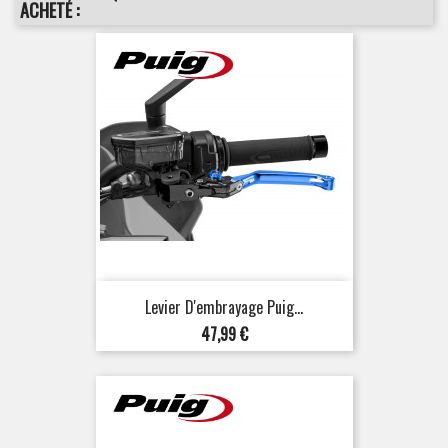
ACHETÉ :
Levier D'embrayage Puig...
Prix
47,99 €