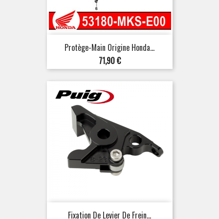
Protège-Main Origine Honda...
Prix
71,90 €
Fixation De Levier De Frein...