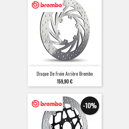
Disque De Frein Arrière Brembo
Prix
159,90 €
-10%