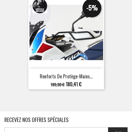
-5%
Renforts De Protège-Mains...
Prix
Prix
180,41 €
189,90 €
de
base
RECEVEZ NOS OFFRES SPÉCIALES