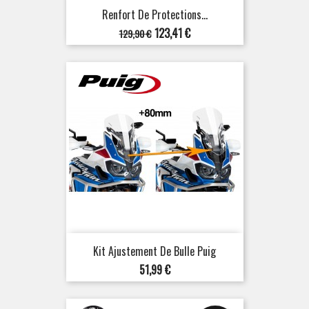
Renfort De Protections...
Prix
Prix
123,41 €
129,90 €
de
base
Kit Ajustement De Bulle Puig
Prix
51,99 €