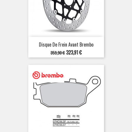
Disque De Frein Avant Brembo
Prix
Prix
323,91 €
359,90 €
de
base