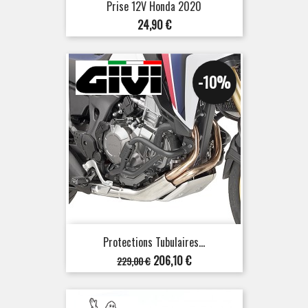
Prise 12V Honda 2020
Prix
24,90 €
-10%
Protections Tubulaires...
Prix
Prix
206,10 €
229,00 €
de
base