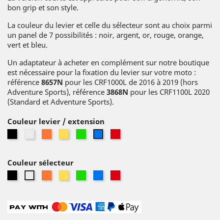
bon grip et son style.
La couleur du levier et celle du sélecteur sont au choix parmi
un panel de 7 possibilités : noir, argent, or, rouge, orange,
vert et bleu.
Un adaptateur à acheter en complément sur notre boutique
est nécessaire pour la fixation du levier sur votre moto :
référence
8657N
pour les CRF1000L de 2016 à 2019 (hors
Adventure Sports), référence
3868N
pour les CRF1100L 2020
(Standard et Adventure Sports).
Couleur levier / extension
Noir
Argent
Orange
Or
Vert
Rouge
Bleu
Couleur sélecteur
Noir
Orange
Or
Vert
Bleu
Rouge
Argent