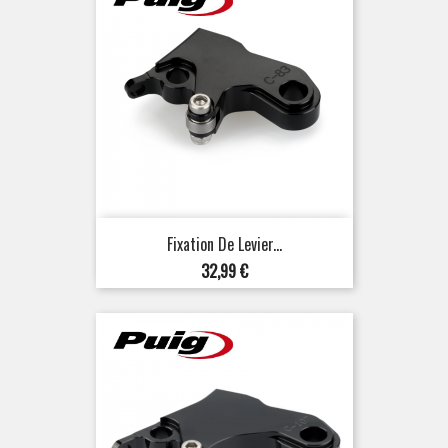
Fixation De Levier...
Prix
32,99 €