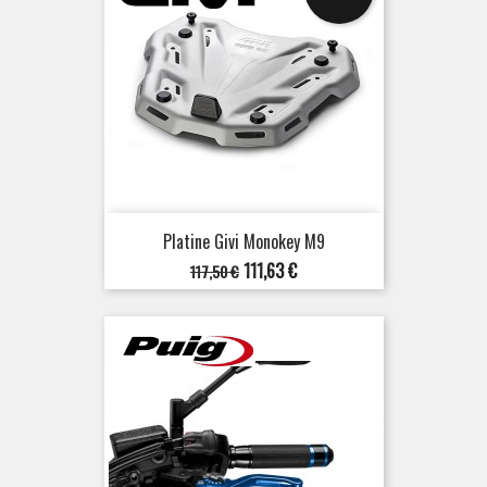
Platine Givi Monokey M9
Prix
Prix
111,63 €
117,50 €
de
base