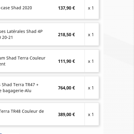
-case Shad 2020
137,90 €
x 1
ses Latérales Shad 4P
218,50 €
x 1
 20-21
ium Shad Terra Couleur
111,90 €
x 1
ent
es Shad Terra TR47 +
764,00 €
x 1
e bagagerie-Alu
Terra TR48 Couleur de
389,00 €
x 1