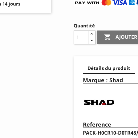
 14 jours
Quantité

AJOUTER
Détails du produit
Marque : Shad
Reference
PACK-H0CR10-D0TR48/