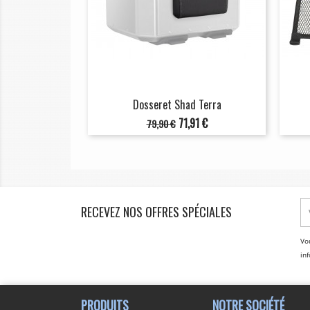
Dosseret Shad Terra
Prix
Prix
71,91 €
79,90 €
de
base
RECEVEZ NOS OFFRES SPÉCIALES
Vo
inf
PRODUITS
NOTRE SOCIÉTÉ