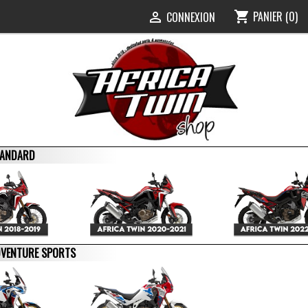
PANIER
(0)
shopping_cart
0
CONNEXION

STANDARD
ADVENTURE SPORTS