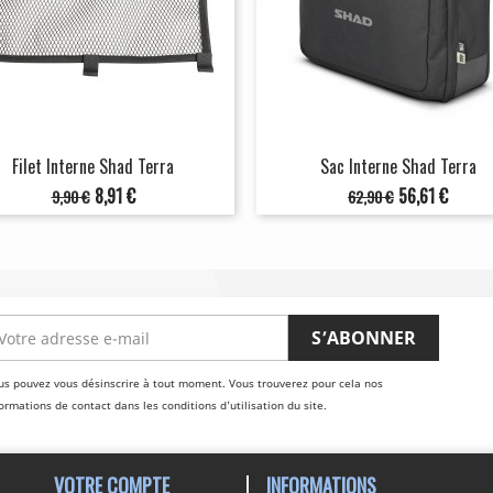
Filet Interne Shad Terra
Sac Interne Shad Terra
Prix
Prix
Prix
Prix
8,91 €
56,61 €
9,90 €
62,90 €
de
de
base
base
us pouvez vous désinscrire à tout moment. Vous trouverez pour cela nos
ormations de contact dans les conditions d'utilisation du site.
VOTRE COMPTE
INFORMATIONS