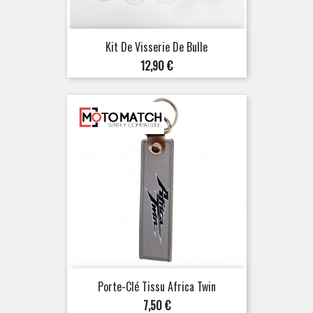
Kit De Visserie De Bulle
Prix
12,90 €
Porte-Clé Tissu Africa Twin
Prix
7,50 €