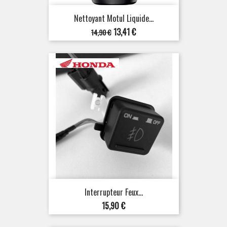
Nettoyant Motul Liquide...
Prix
Prix
13,41 €
14,90 €
de
base
Interrupteur Feux...
Prix
15,90 €