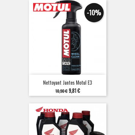
-10%
Nettoyant Jantes Motul E3
Prix
Prix
9,81 €
10,90 €
de
base