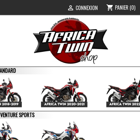
PANIER
(0)
shopping_cart
0
CONNEXION

STANDARD
ADVENTURE SPORTS