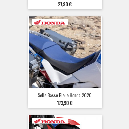
Prix
27,90 €
Selle Basse Bleue Honda 2020
Prix
173,90 €