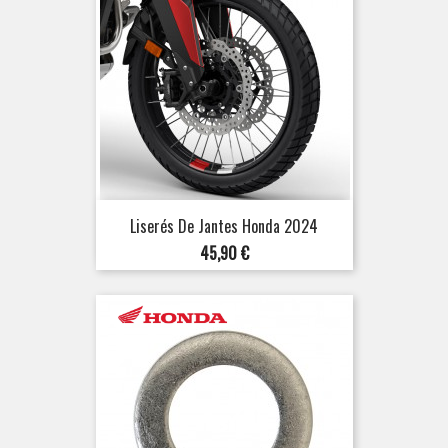
Liserés De Jantes Honda 2024
Prix
45,90 €