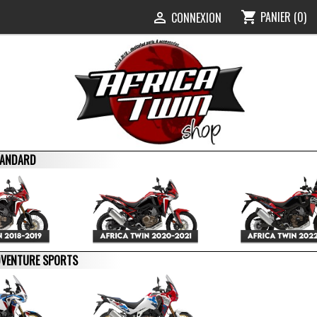
PANIER
(0)
shopping_cart
0
CONNEXION

STANDARD
ADVENTURE SPORTS