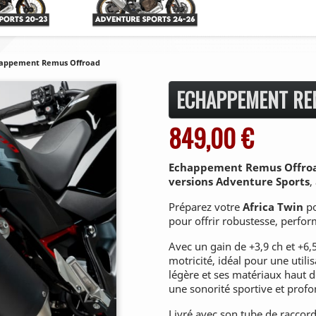
appement Remus Offroad
ECHAPPEMENT RE
849,00 €
Echappement Remus
Offro
versions Adventure Sports
,
Préparez votre
Africa Twin
po
pour offrir robustesse, perform
Avec un gain de +3,9 ch et +6,5
motricité, idéal pour une util
légère et ses matériaux haut 
une sonorité sportive et profo
Livré avec son tube de raccord