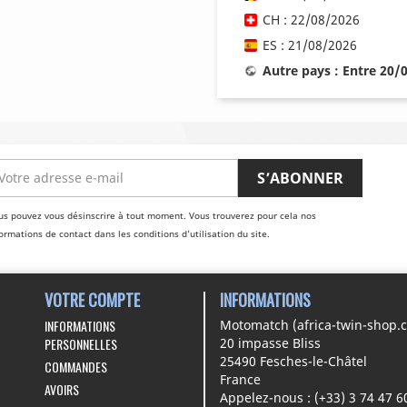
CH : 22/08/2026
ES : 21/08/2026
Autre pays : Entre 20/
us pouvez vous désinscrire à tout moment. Vous trouverez pour cela nos
ormations de contact dans les conditions d'utilisation du site.
VOTRE COMPTE
INFORMATIONS
INFORMATIONS
Motomatch (africa-twin-shop.
PERSONNELLES
20 impasse Bliss
25490 Fesches-le-Châtel
COMMANDES
France
AVOIRS
Appelez-nous :
(+33) 3 74 47 6