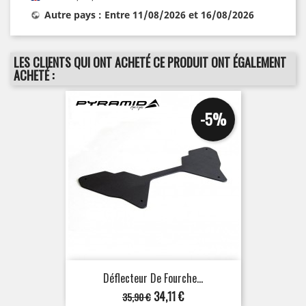
Autre pays : Entre 11/08/2026 et 16/08/2026
LES CLIENTS QUI ONT ACHETÉ CE PRODUIT ONT ÉGALEMENT
ACHETÉ :
-5%
Déflecteur De Fourche...
Prix
Prix
34,11 €
35,90 €