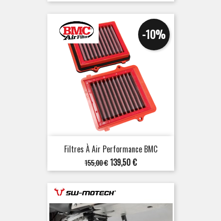
de
base
-10%
Filtres À Air Performance BMC
Prix
Prix
139,50 €
155,00 €
de
base