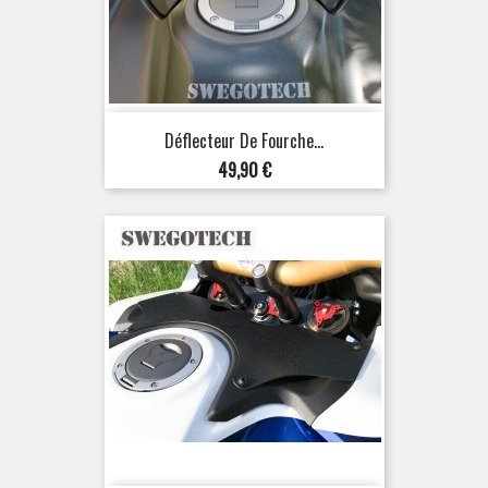
Déflecteur De Fourche...
Prix
49,90 €