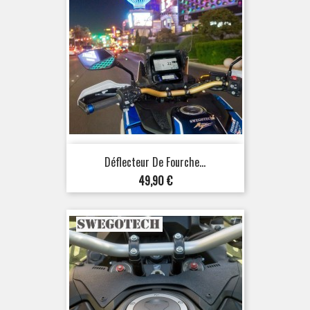
Déflecteur De Fourche...
Prix
49,90 €