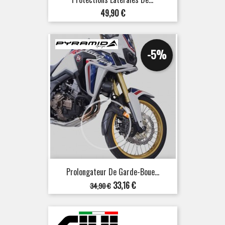
Prix
49,90 €
-5%
Prolongateur De Garde-Boue...
Prix
Prix
33,16 €
34,90 €
de
base