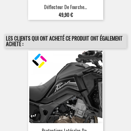
Déflecteur De Fourche...
Prix
49,90 €
LES CLIENTS QUI ONT ACHETÉ CE PRODUIT ONT ÉGALEMENT
ACHETÉ :
Protections Latérales De...