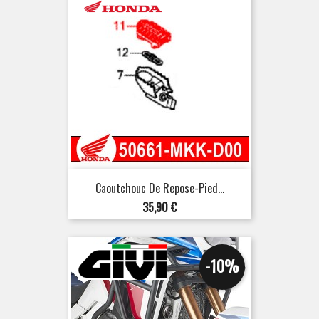
Caoutchouc De Repose-Pied...
Prix
35,90 €
-10%