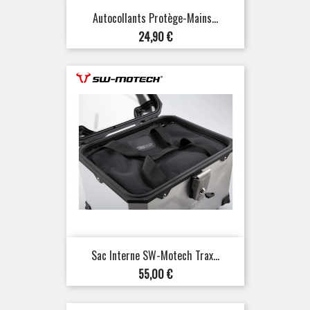
Autocollants Protège-Mains...
Prix
24,90 €
Sac Interne SW-Motech Trax...
Prix
55,00 €