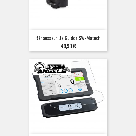
Réhausseur De Guidon SW-Motech
Prix
49,90 €