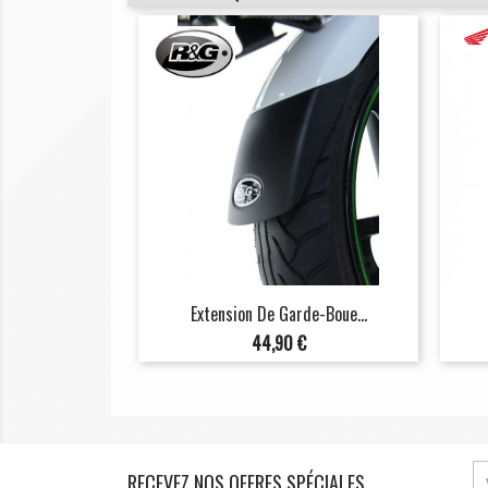
Extension De Garde-Boue...
Prix
44,90 €
RECEVEZ NOS OFFRES SPÉCIALES