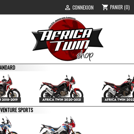
PANIER
(0)
shopping_cart
0
CONNEXION

STANDARD
ADVENTURE SPORTS