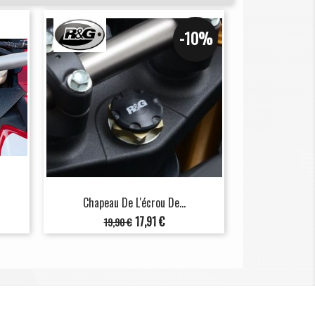
-10%
Chapeau De L'écrou De...
Prix
Prix
17,91 €
19,90 €
de
base