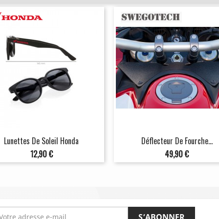
Lunettes De Soleil Honda
Déflecteur De Fourche...
Prix
Prix
12,90 €
49,90 €