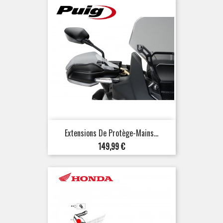
Extensions De Protège-Mains...
Prix
149,99 €