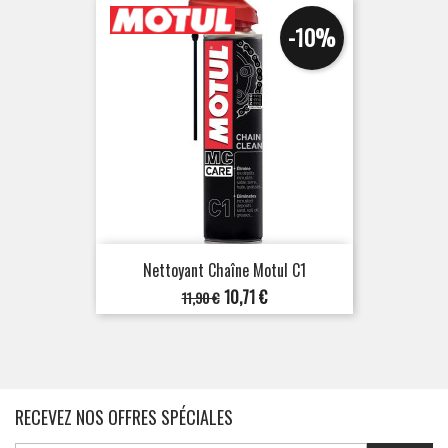
-10%
Nettoyant Chaîne Motul C1
Prix
Prix
10,71 €
11,90 €
de
base
RECEVEZ NOS OFFRES SPÉCIALES