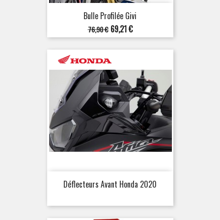
Bulle Profilée Givi
Prix
Prix
69,21 €
76,90 €
de
base
Déflecteurs Avant Honda 2020