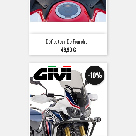
Déflecteur De Fourche...
Prix
49,90 €
-10%