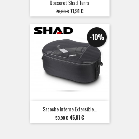
Dosseret Shad Terra
Prix
Prix
71,91 €
79,90 €
de
base
-10%
Sacoche Interne Extensible...
Prix
Prix
45,81 €
50,90 €
de
base