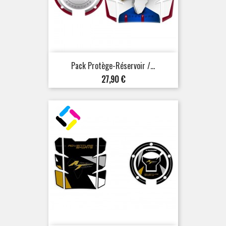
Pack Protège-Réservoir /...
Prix
27,90 €