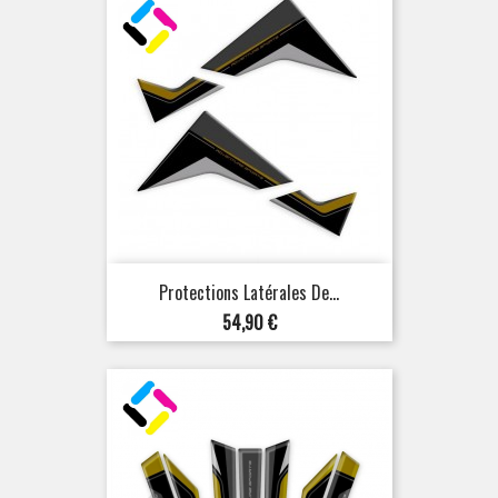
Protections Latérales De...
Prix
54,90 €