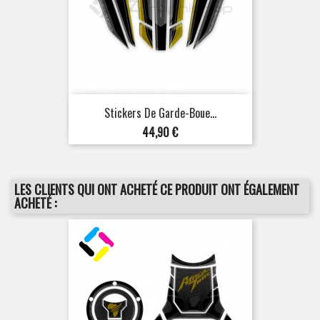
Stickers De Garde-Boue...
Prix
44,90 €
LES CLIENTS QUI ONT ACHETÉ CE PRODUIT ONT ÉGALEMENT
ACHETÉ :