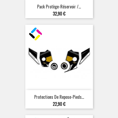
Pack Protège-Réservoir /...
Prix
32,90 €
Protections De Repose-Pieds...
Prix
22,90 €