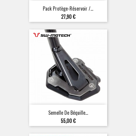
Pack Protège-Réservoir /...
Prix
27,90 €
Semelle De Béquille...
Prix
55,00 €