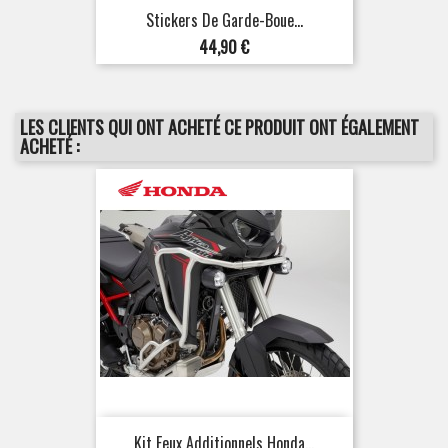
Stickers De Garde-Boue...
Prix
44,90 €
LES CLIENTS QUI ONT ACHETÉ CE PRODUIT ONT ÉGALEMENT
ACHETÉ :
Kit Feux Additionnels Honda...