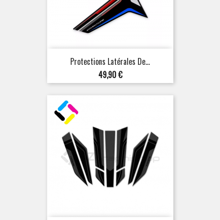
Protections Latérales De...
Prix
49,90 €