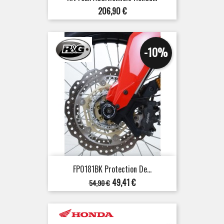
Prix
206,90 €
-10%
FP0181BK Protection De...
Prix
Prix
49,41 €
54,90 €
de
base