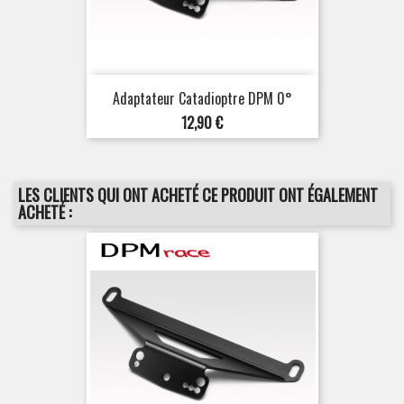
Adaptateur Catadioptre DPM 0°
Prix
12,90 €
LES CLIENTS QUI ONT ACHETÉ CE PRODUIT ONT ÉGALEMENT
ACHETÉ :