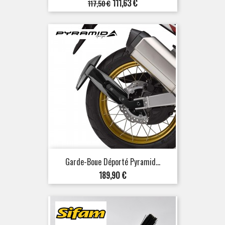
Prix
Prix
111,63 €
117,50 €
de
base
Garde-Boue Déporté Pyramid...
Prix
189,90 €