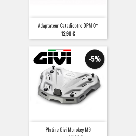
Adaptateur Catadioptre DPM 0°
Prix
12,90 €
-5%
Platine Givi Monokey M9