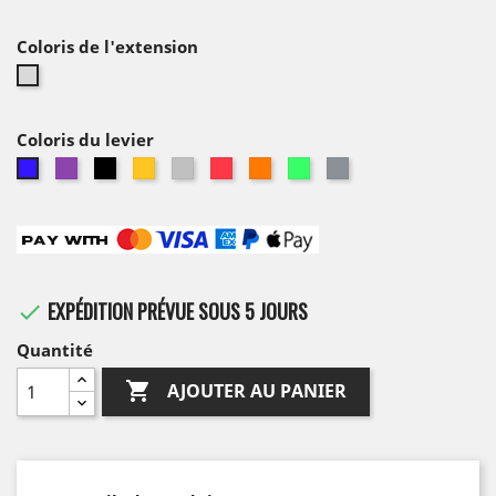
Coloris de l'extension
Sans
extension
Coloris du levier
Violet
Noir
Or
Alu
Rouge
Orange
Vert
Titane
Bleu
EXPÉDITION PRÉVUE SOUS 5 JOURS

Quantité

AJOUTER AU PANIER