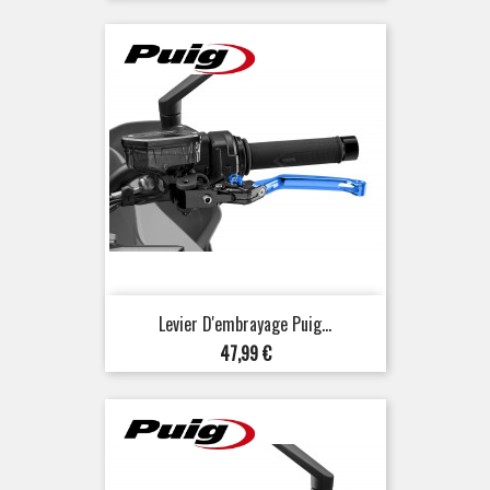
Levier D'embrayage Puig...
Prix
47,99 €