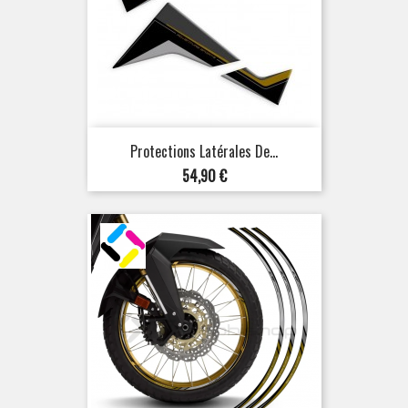
Protections Latérales De...
Prix
54,90 €