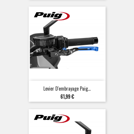
Levier D'embrayage Puig...
Prix
61,99 €