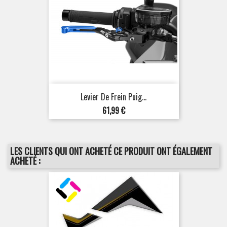
Levier De Frein Puig...
Prix
61,99 €
LES CLIENTS QUI ONT ACHETÉ CE PRODUIT ONT ÉGALEMENT
ACHETÉ :