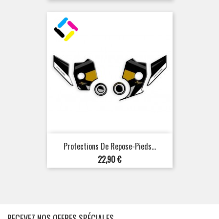
Protections De Repose-Pieds...
Prix
22,90 €
RECEVEZ NOS OFFRES SPÉCIALES