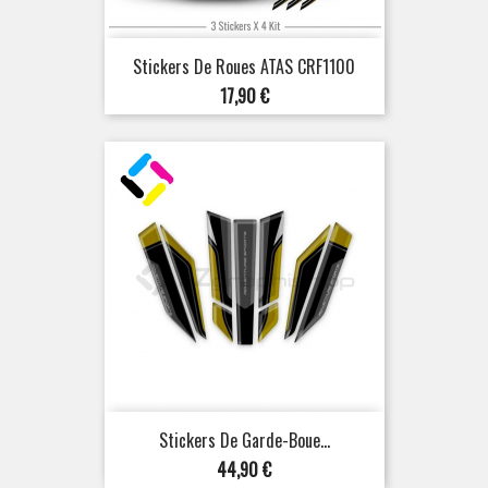
Stickers De Roues ATAS CRF1100
Prix
17,90 €
Stickers De Garde-Boue...
Prix
44,90 €