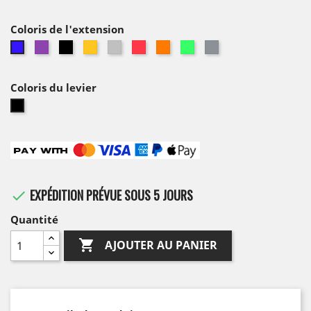
Coloris de l'extension
Violet
Noir
Or
Alu
Rouge
Orange
Vert
Titane
Bleu
Coloris du levier
Noir
EXPÉDITION PRÉVUE SOUS 5 JOURS

Quantité

AJOUTER AU PANIER