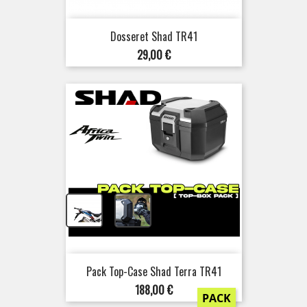
Dosseret Shad TR41
Prix
29,00 €
+
Pack Top-Case Shad Terra TR41
Prix
188,00 €
PACK