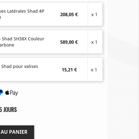
ses Latérales Shad 4P
208,05 €
x 1
0
es Shad SH38X Couleur
589,00 €
x 1
Carbone
 Shad pour valises
15,21 €
x 1
5 JOURS
 AU PANIER