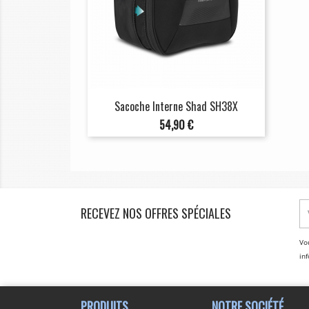
Sacoche Interne Shad SH38X
Prix
54,90 €
RECEVEZ NOS OFFRES SPÉCIALES
Vo
inf
PRODUITS
NOTRE SOCIÉTÉ