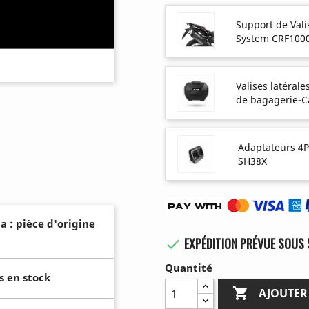
Support de Vali
System CRF100
Valises latéral
de bagagerie-
Adaptateurs 4P
SH38X
a : pièce d'origine
EXPÉDITION PRÉVUE SOUS 

Quantité
s en stock

AJOUTER