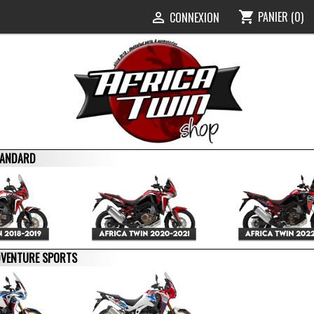
PANIER
(0)
shopping_cart
0
CONNEXION

STANDARD
ADVENTURE SPORTS