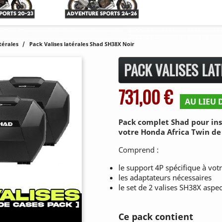
atérales
Pack Valises latérales Shad SH38X Noir
PACK VALISES LA
731,00 €
AU LIEU D
Pack complet Shad pour inst
votre Honda Africa Twin de 
Comprend :
le support 4P spécifique à vo
les adaptateurs nécessaires
le set de 2 valises SH38X aspe
Ce pack contient