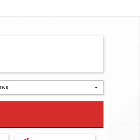
ence
