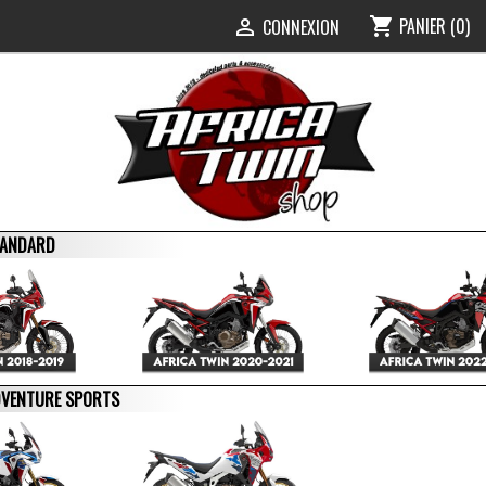
PANIER
(0)
shopping_cart
0
CONNEXION

STANDARD
ADVENTURE SPORTS