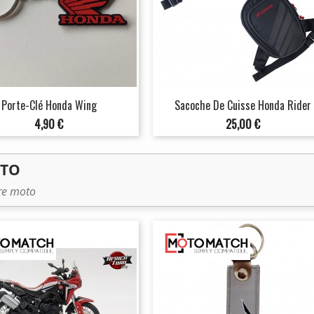
Porte-Clé Honda Wing
Sacoche De Cuisse Honda Rider
Prix
Prix
4,90 €
25,00 €
OTO
tre moto