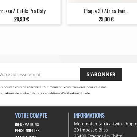
rousse À Outils Pro Dafy
Plaque 3D Africa Twin...
Prix
Prix
29,90 €
25,00 €
us pouvez vous désinscrire à tout moment. Vous trouverez pour cela nos
ormations de contact dans les conditions d'utilisation du site.
VOTRE COMPTE
INFORMATIONS
INFORMATIONS
Motomatch (africa-twin-shop.
PERSONNELLES
20 impasse Bliss
25490 Fesches-le-Châtel