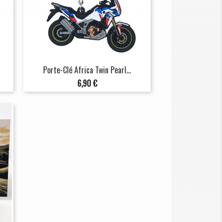
Porte-Clé Africa Twin Pearl...
Prix
6,90 €