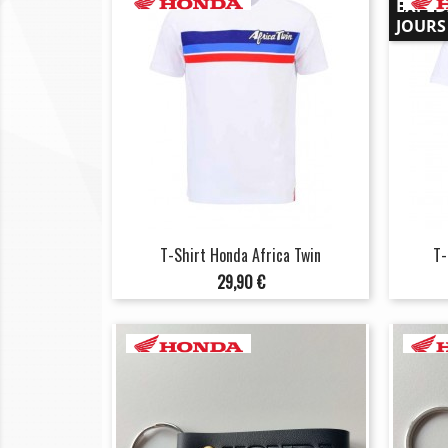
EXPÉD
JOURS
T-Shirt Honda Africa Twin
T-
Prix
29,90 €