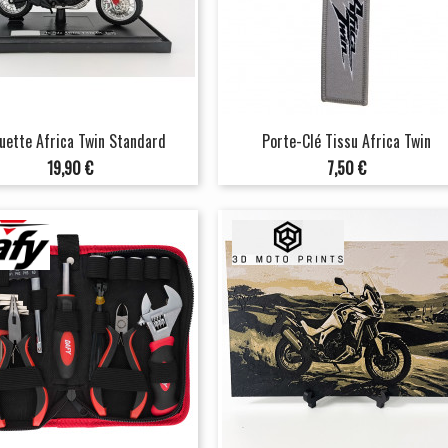
ette Africa Twin Standard
Porte-Clé Tissu Africa Twin
Prix
Prix
19,90 €
7,50 €