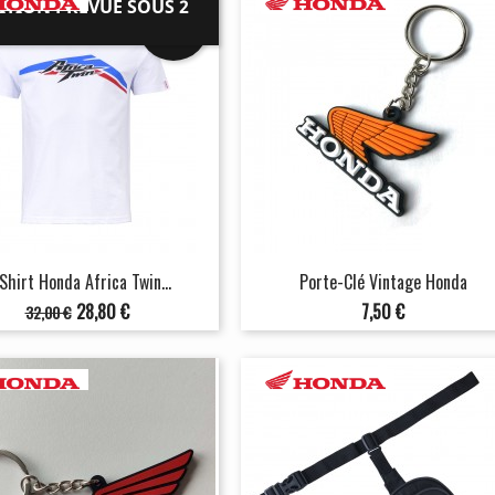
ITION PRÉVUE SOUS 2
-10%
Shirt Honda Africa Twin...
Porte-Clé Vintage Honda
Prix
Prix
Prix
28,80 €
7,50 €
32,00 €
de
base