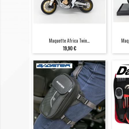
Maquette Africa Twin...
Maqu
Prix
19,90 €