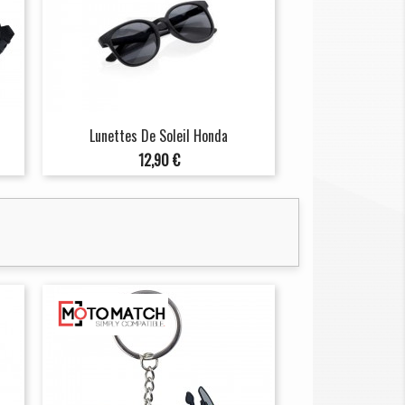
Lunettes De Soleil Honda
Prix
12,90 €