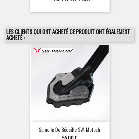
LES CLIENTS QUI ONT ACHETÉ CE PRODUIT ONT ÉGALEMENT
ACHETÉ :
Semelle De Béquille SW-Motech
Prix
55,00 €