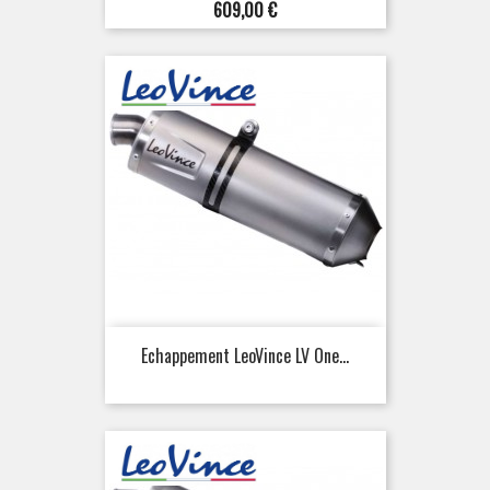
Prix
609,00 €
Echappement LeoVince LV One...