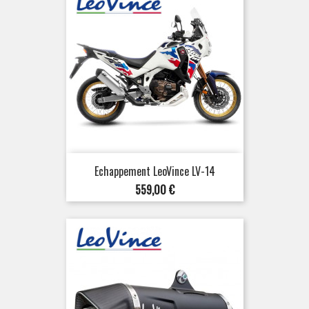
Echappement LeoVince LV-14
Prix
559,00 €