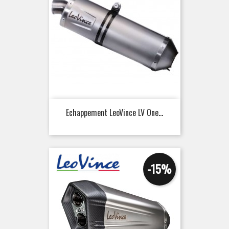
Echappement LeoVince LV One...
-15%