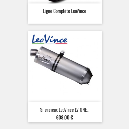
Ligne Complète LeoVince
Silencieux LeoVince LV ONE...
Prix
609,00 €