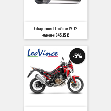
Echappement LeoVince LV-12
Prix
Prix
645,15 €
759,00 €
de
base
-5%