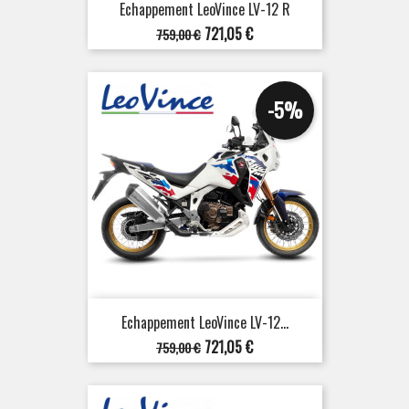
Echappement LeoVince LV-12 R
Prix
Prix
721,05 €
759,00 €
de
base
-5%
Echappement LeoVince LV-12...
Prix
Prix
721,05 €
759,00 €
de
base