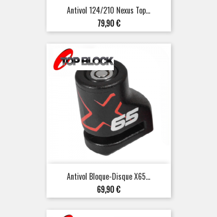
Antivol 124/210 Nexus Top...
Prix
79,90 €
Antivol Bloque-Disque X65...
Prix
69,90 €