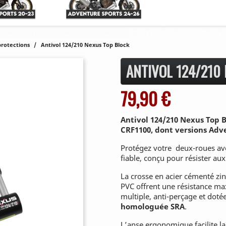
protections
Antivol 124/210 Nexus Top Block
ANTIVOL 124/210
79,90 €
Antivol 124/210 Nexus Top 
CRF1100, dont versions Adv
Protégez votre deux-roues ave
fiable, conçu pour résister aux
La crosse en acier cémenté zi
PVC offrent une résistance ma
multiple, anti-perçage et dotée
homologuée SRA
.
L’anse ergonomique facilite la