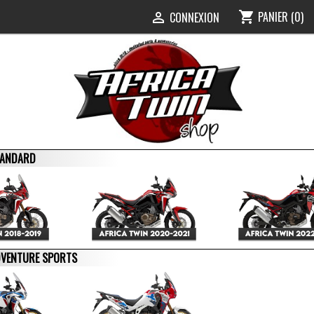
PANIER
(0)
shopping_cart
0
CONNEXION

STANDARD
ADVENTURE SPORTS