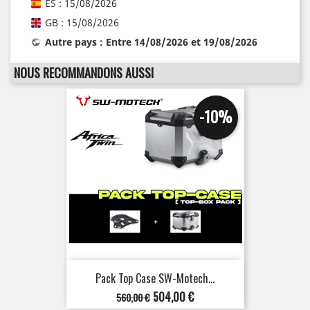
ES : 15/08/2026
GB : 15/08/2026
Autre pays : Entre 14/08/2026 et 19/08/2026
NOUS RECOMMANDONS AUSSI
-10%
Pack Top Case SW-Motech...
Prix
Prix
504,00 €
560,00 €
de