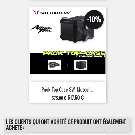
base
-10%
Pack Top Case SW-Motech...
Prix
Prix
517,50 €
575,00 €
de
base
LES CLIENTS QUI ONT ACHETÉ CE PRODUIT ONT ÉGALEMENT
ACHETÉ :