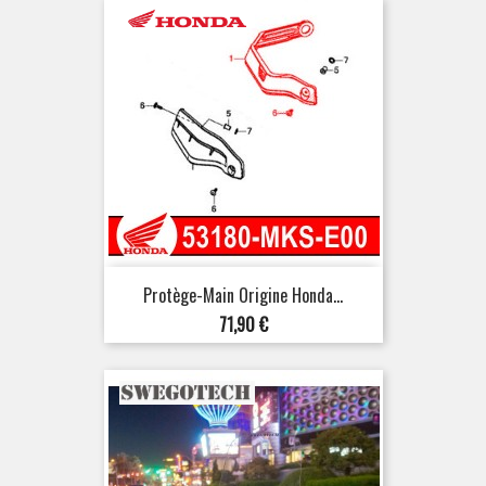
Protège-Main Origine Honda...
Prix
71,90 €