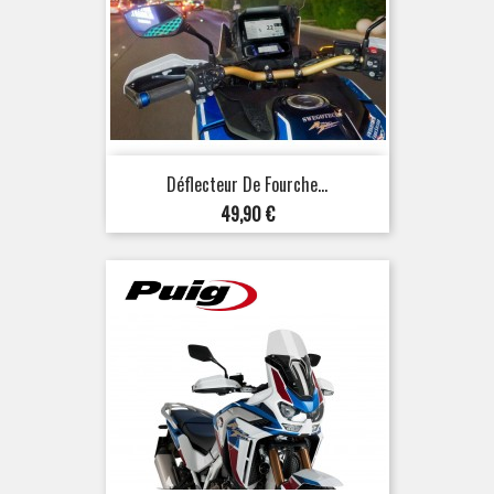
Déflecteur De Fourche...
Prix
49,90 €