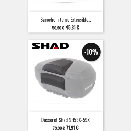
Sacoche Interne Extensible...
Prix
Prix
45,81 €
50,90 €
de
base
-10%
Dosseret Shad SH58X-59X
Prix
Prix
71,91 €
79,90 €