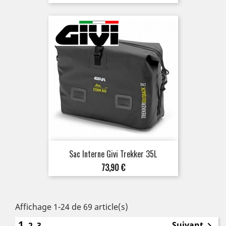
de
base
Sac Interne Givi Trekker 35L
Prix
73,90 €
Affichage 1-24 de 69 article(s)
1
Suivant
2
3