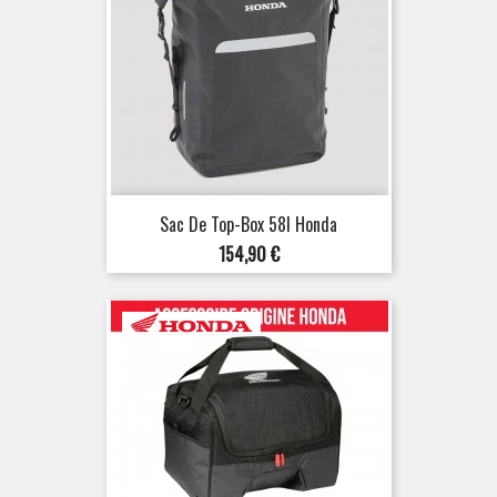
Sac De Top-Box 58l Honda
Prix
154,90 €