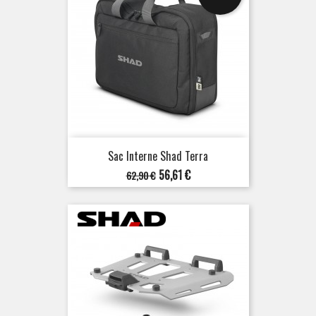
Sac Interne Shad Terra
Prix
Prix
56,61 €
62,90 €
de
base