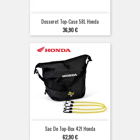
Dosseret Top-Case 58L Honda
Prix
36,90 €
Sac De Top-Box 42l Honda
Prix
62,90 €