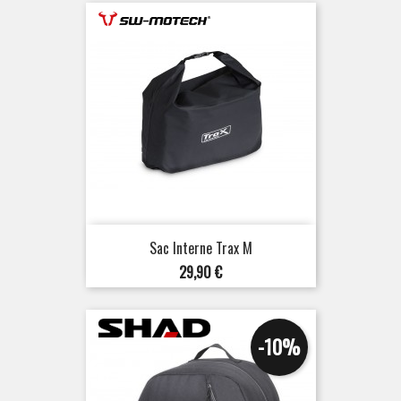
Sac Interne Trax M
Prix
29,90 €
-10%