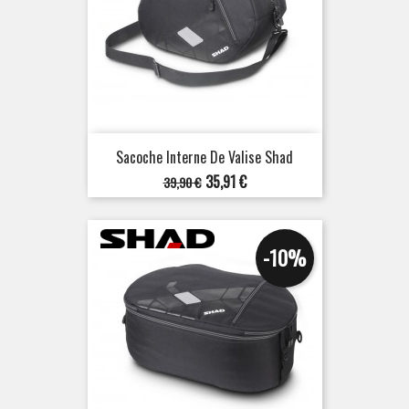
Sacoche Interne De Valise Shad
Prix
Prix
35,91 €
39,90 €
de
base
-10%