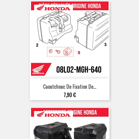
Caoutchouc De Fixation De...
Prix
7,90 €