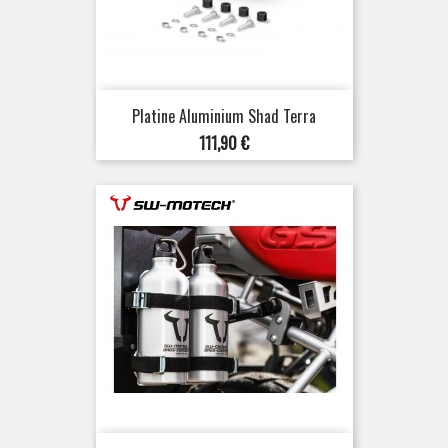
Platine Aluminium Shad Terra
Prix
111,90 €