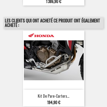
Prix
1 386,90 €
LES CLIENTS QUI ONT ACHETÉ CE PRODUIT ONT ÉGALEMENT
ACHETÉ :
Kit De Pare-Carters...
Prix
194,90 €