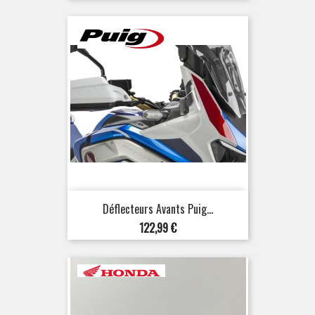
Déflecteurs Avants Puig...
Prix
122,99 €