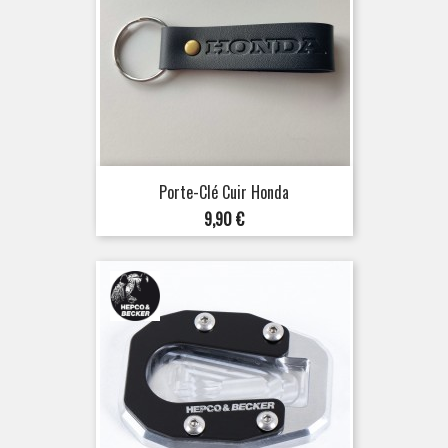
Porte-Clé Cuir Honda
Prix
9,90 €