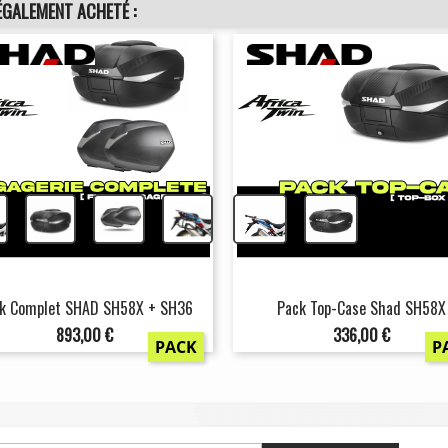
ÉGALEMENT ACHETÉ :
+
+
+
+
k Complet SHAD SH58X + SH36
Pack Top-Case Shad SH58X
Prix
Prix
893,00 €
336,00 €
PACK
P