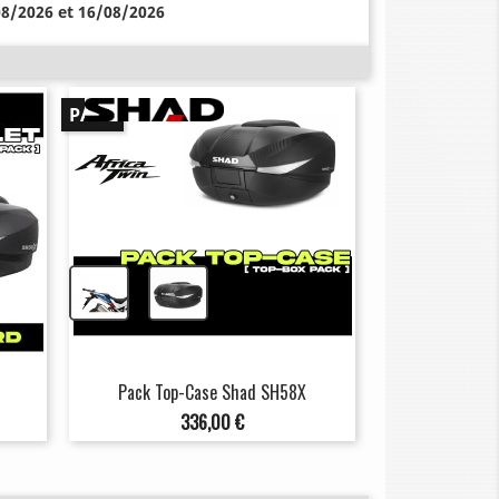
08/2026 et 16/08/2026
PACK
+
Pack Top-Case Shad SH58X
Prix
336,00 €