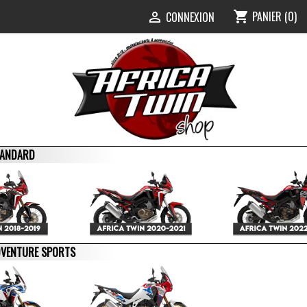
PANIER
(0)
shopping_cart
0
CONNEXION

STANDARD
ADVENTURE SPORTS