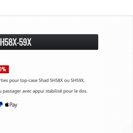
H58X-59X
10%
ties pour top-case Shad SH58X ou SH59X.
u passager avec appui stabilisé pour le dos.