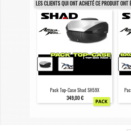
LES CLIENTS QUI ONT ACHETÉ CE PRODUIT ONT 
+
Pack Top-Case Shad SH59X
Pac
Prix
349,00 €
PACK