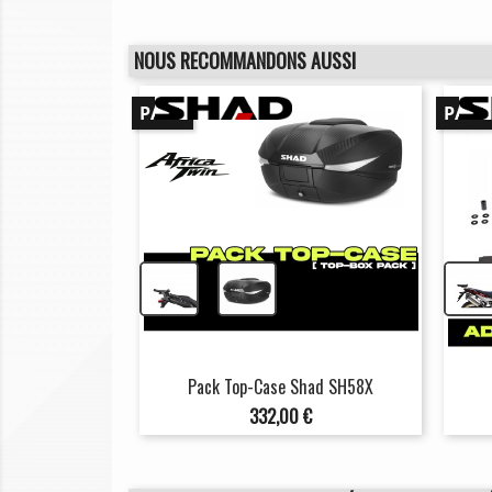
NOUS RECOMMANDONS AUSSI
PACK
PACK
+
Pack Top-Case Shad SH58X
Prix
332,00 €