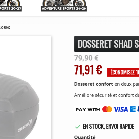
8X-59X
DOSSERET SHAD S
79,90 €
71,91 €
ÉCONOMISEZ 
Dosseret confort
en deux par
Améliore sécurité et confort d
EN STOCK, ENVOI RAPIDE

Quantité