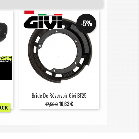
-5%
Bride De Réservoir Givi BF25
Prix
Prix
16,63 €
17,50 €
ACK
de
base