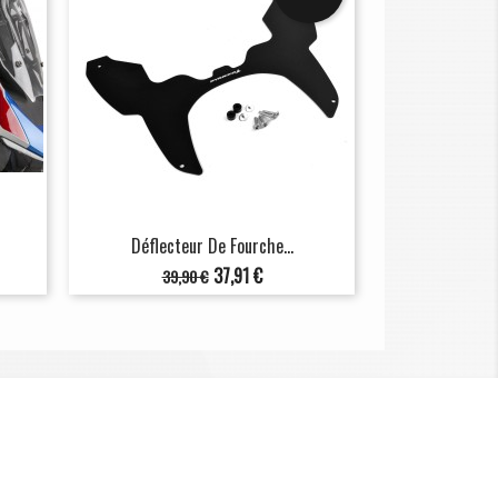
Déflecteur De Fourche...
Prix
Prix
37,91 €
39,90 €
de
base