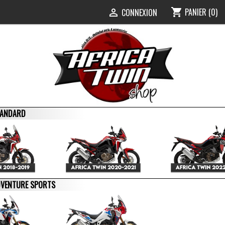
PANIER
(0)
shopping_cart
0
CONNEXION

STANDARD
ADVENTURE SPORTS