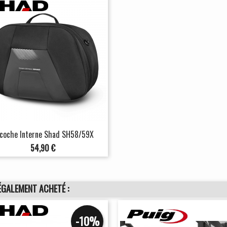
coche Interne Shad SH58/59X
Prix
54,90 €
ÉGALEMENT ACHETÉ :
-10%