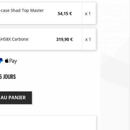
-case Shad Top Master
54,15 €
x 1
SH58X Carbone
319,90 €
x 1
5 JOURS
 AU PANIER