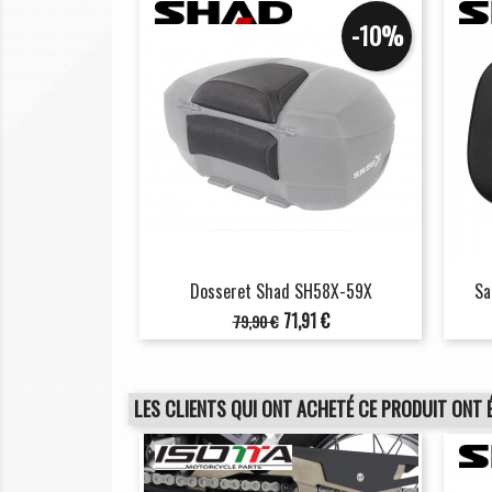
-10%
Dosseret Shad SH58X-59X
Sa
Prix
Prix
71,91 €
79,90 €
de
base
LES CLIENTS QUI ONT ACHETÉ CE PRODUIT ONT 