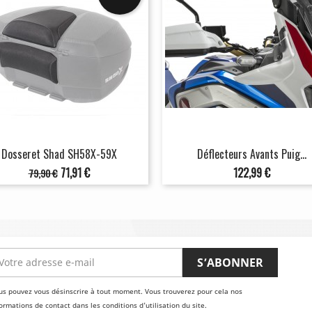
Dosseret Shad SH58X-59X
Déflecteurs Avants Puig...
Prix
Prix
Prix
71,91 €
122,99 €
79,90 €
de
base
us pouvez vous désinscrire à tout moment. Vous trouverez pour cela nos
ormations de contact dans les conditions d'utilisation du site.