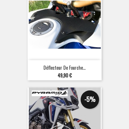
Déflecteur De Fourche...
Prix
49,90 €
-5%