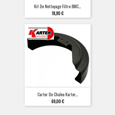
Kit De Nettoyage Filtre BMC...
Prix
18,90 €
Carter De Chaîne Karter...
Prix
69,00 €