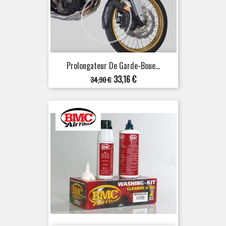
Prolongateur De Garde-Boue...
Prix
Prix
33,16 €
34,90 €
de
base