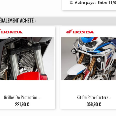
Autre pays : Entre 11/
ÉGALEMENT ACHETÉ :
Grilles De Protection...
Kit De Pare-Carters...
Prix
Prix
221,90 €
358,90 €