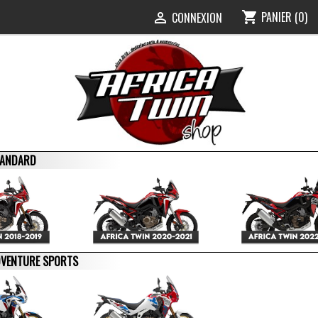
PANIER
(0)
shopping_cart
0
CONNEXION

STANDARD
ADVENTURE SPORTS